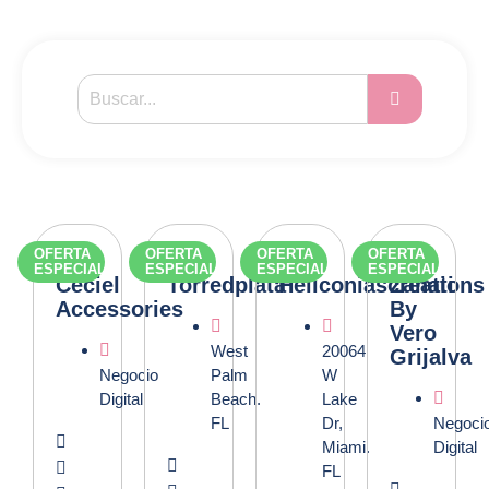
OFERTA
OFERTA
OFERTA
OFERTA
ESPECIAL
ESPECIAL
ESPECIAL
ESPECIAL
Ceciel
Torredplata
Heliconiascreations
Zanati
Accessories
By
Vero
West
20064
Grijalva
Negocio
Palm
W
Digital
Beach.
Lake
FL
Dr,
Negoci
Miami.
Digital
FL